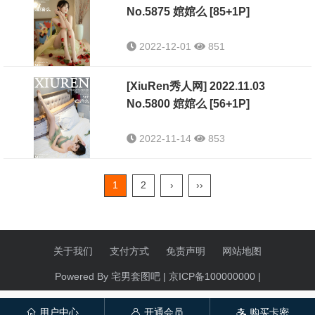
No.5875 婠婠么 [85+1P]
2022-12-01
851
[XiuRen秀人网] 2022.11.03
No.5800 婠婠么 [56+1P]
2022-11-14
853
1
2
›
››
关于我们
支付方式
免责声明
网站地图
Powered By 宅男套图吧 |
京ICP备100000000
|
用户中心
开通会员
购买卡密
󦃑
󦃱
󦇱