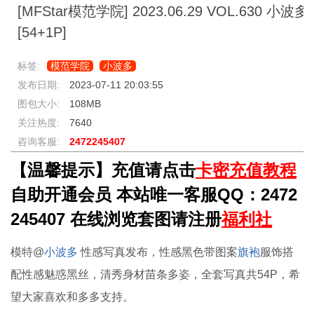
[MFStar模范学院] 2023.06.29 VOL.630 小波多
[54+1P]
标签:
模范学院
小波多
发布日期:
2023-07-11 20:03:55
图包大小:
108MB
关注热度:
7640
咨询客服:
2472245407
【温馨提示】充值请点击
卡密充值教程
自助开通会员 本站唯一客服QQ：2472
245407 在线浏览套图请注册
福利社
模特@
小波多
性感写真发布，性感黑色带图案
旗袍
服饰搭
配性感魅惑黑丝，清秀身材苗条多姿，全套写真共54P，希
望大家喜欢和多多支持。