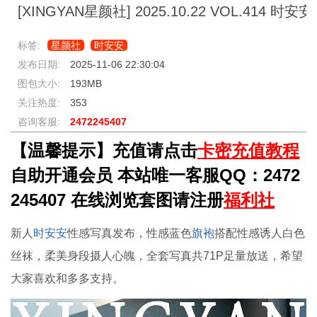
[XINGYAN星颜社] 2025.10.22 VOL.414 时安安
标签:
星颜社
时安安
发布日期:
2025-11-06 22:30:04
图包大小:
193MB
关注热度:
353
咨询客服:
2472245407
【温馨提示】充值请点击
卡密充值教程
自助开通会员 本站唯一客服QQ：2472
245407 在线浏览套图请注册
福利社
新人
时安安
性感写真发布，性感蓝色
旗袍
搭配性感诱人白色
丝袜，柔美身段摄人心魄，全套写真共71P足量放送，希望
大家喜欢和多多支持。