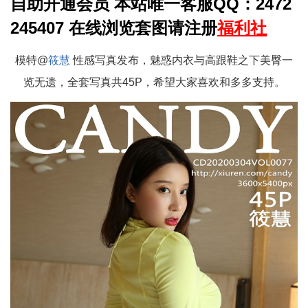
自助开通会员 本站唯一客服QQ：2472
245407 在线浏览套图请注册
福利社
模特@
筱慧
性感写真发布，魅惑内衣与高跟鞋之下美臀一
览无遗，全套写真共45P，希望大家喜欢和多多支持。